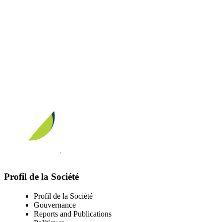
Visit our facebook page
Visit our twitter page
Visit our youtube page
Visit our linkedin page
Profil de la Société
Profil de la Société
Gouvernance
Reports and Publications