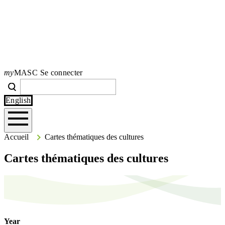
my
MASC Se connecter
Search
Recherche
Type your search terms and press Enter to search the site.
English
Accueil
Accueil
Cartes thématiques des cultures
Cartes thématiques des cultures
Year