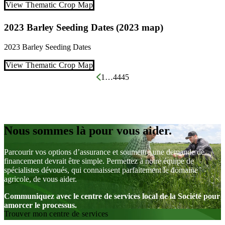
View Thematic Crop Map
2023 Barley Seeding Dates (2023 map)
2023
Barley
Seeding Dates
View Thematic Crop Map
Pagination
1
…
44
45
des
publications
Nous sommes là pour vous aider.
Parcourir vos options d’assurance et soumettre une demande de
financement devrait être simple. Permettez à notre équipe de
spécialistes dévoués, qui connaissent parfaitement le domaine
agricole, de vous aider.
Communiquez avec le centre de services local de la Société pour
amorcer le processus.
Trouver mon centre de services