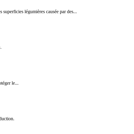
s superficies légumières causée par des...
.
téger le...
duction.