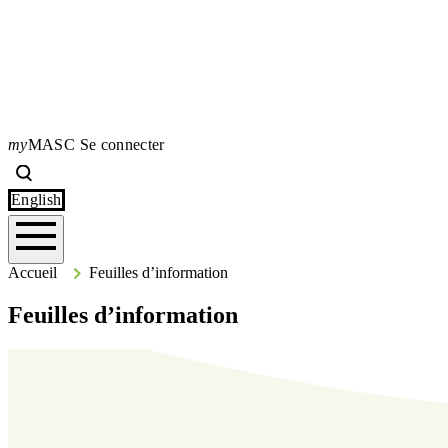
my
MASC Se connecter
Search
Type your search terms and press Enter to search the site.
English
Accueil
Accueil
Feuilles d’information
Feuilles d’information