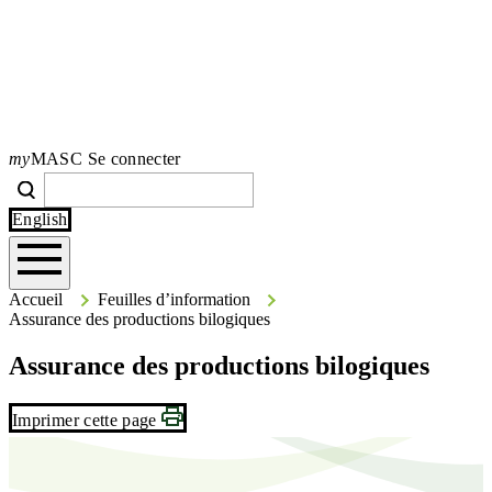
my
MASC Se connecter
Search
Recherche
Type your search terms and press Enter to search the site.
English
Accueil
Accueil
Feuilles d’information
Assurance des productions bilogiques
Assurance des productions bilogiques
Imprimer cette page