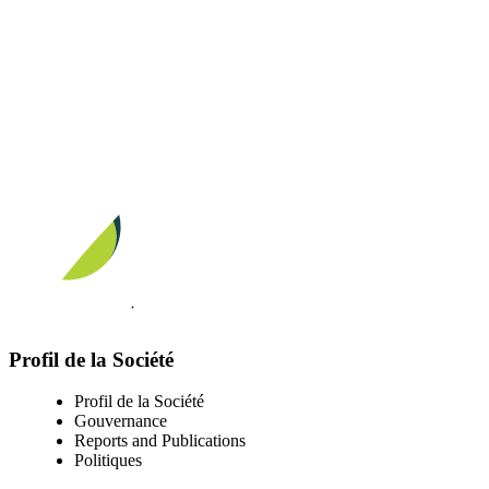
Visit our facebook page
Visit our twitter page
Visit our youtube page
Visit our linkedin page
Profil de la Société
Profil de la Société
Gouvernance
Reports and Publications
Politiques